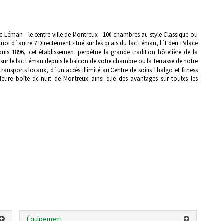
c Léman - le centre ville de Montreux - 100 chambres au style Classique ou
quoi d´autre ? Directement situé sur les quais du lac Léman, l´Eden Palace
uis 1896, cet établissement perpétue la grande tradition hôtelière de la
s sur le lac Léman depuis le balcon de votre chambre ou la terrasse de notre
ransports locaux, d´un accès illimité au Centre de soins Thalgo et fitness
lleure boîte de nuit de Montreux ainsi que des avantages sur toutes les
Équipement