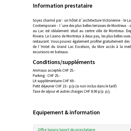
Information prestataire
Soyez charmé par : un hôtel d´architecture Victorienne - le La
Contemporain - l´une des plus belles terrasses de Montreux - 
au Lac est idéalement situé au centre ville de Montreux. Dep
Riviera. Le Casino de Montreux à deux pas, les plus belles vue
restaurant. Vous pouvez également profiter gratuitement des t
de l´Hotel du Grand Lac Excelsior, du libre accès à la mei
excursions en bateaux.
Conditions/suppléments
Animaux acceptés CHF 25.-
Parking : CHF 25.-
Lit supplémentaire CHF 69.-
Petit déjeuner CHF 23.- p/p.(si non inclus dans le tarif)
Taxe de séjour et autres charges CHF 8.00 p/p. p/j.
Equipement & information
Offre loisirs/sport du prestataire